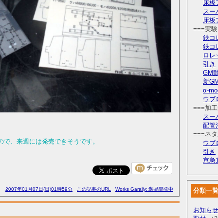
床板
スー
床板
===実
鉄コ
鉄コ
ロレ
引き
GM
新G
α-m
ウブ
===加工
スー
配管
===ネ
ので、来週には発売できそうです。
ウブ
。
引き
京急1
2007年01月07日(日)01時59分
この記事のURL
Works Garally::製品開発中
分類一
お知ら