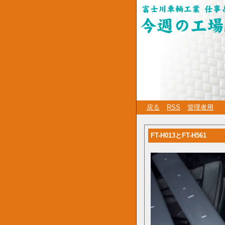
戻る
RSS
管理者用
FT-H013とFT-H561