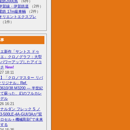
鉄2000系
（6件）
伊賀線・伊賀鉄道
（2件）
電鉄 17m級車輌
（2件）
オリエントエクスプレ
（1件）
記事
エ新作「サントス ドゥ
ィエ」クロノグラフ：大型
にパワーアップしたアイコ
ッチ
New!
27 18:11
】「クロノマスター リバ
オリジナル」Ref.
0.3610/38.M3200 — 半世紀
経て蘇った、幻のフルカレ
モデル
26 16:21
ナルダン フレック S ノ
3-500LE-4A-GUI/3Aが“双
ロセル＋機械彫刻”で未来
にする
24 15:35