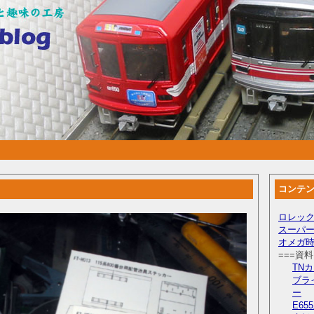
コンテ
ロレック
スーパー
オメガ
===資
TN
ブラ
ー
E6