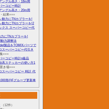
アングル高さ・18m用
パーコピー時計
アングル高さ・20m用
験・結果===
レ動力にTNカプラーを!
レ動力にTNカプラーを!2
ックス スーパーコピー代
動力にTNカプラーを!
M動力調整法
odel製品をTOMIXパーツで
ロスーパーコピー代引き
集===
パーコピー時計n級品
治具ステッカーの使い方1
タ置き場===
ロスーパーコピー 時計 代
000形(I)Fグループ更新車
覧
せ
（12件）