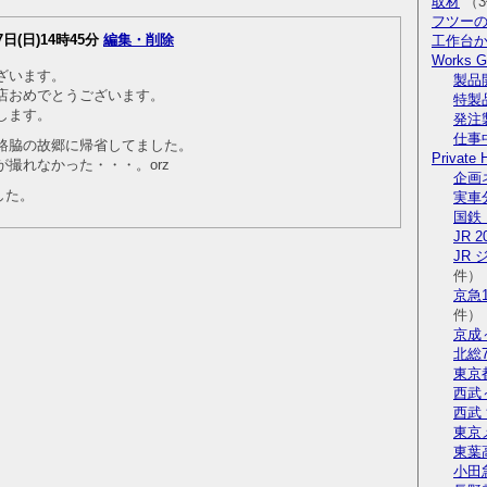
取材
（3
フツー
7日(日)14時45分
編集・削除
工作台
Works Ga
ざいます。
製品
店おめでとうございます。
特製
します。
発注
仕事
路脇の故郷に帰省してました。
Private 
撮れなかった・・・。orz
企画
した。
実車
国鉄 
JR 2
JR
件）
京急1
件）
京成
北総7
東京
西武
西武
東京
東葉高
小田急