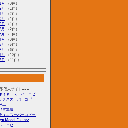
1月
（3件）
2月
（1件）
1月
（2件）
0月
（1件）
9月
（1件）
8月
（2件）
7月
（1件）
4月
（3件）
3月
（5件）
2月
（6件）
1月
（10件）
2月
（11件）
集
型系個人サイト===
ホイヤースーパーコピー
ックススーパーコピー
軽工
能電車魂
ティエスーパーコピー
yu Model Factory
パーコピー