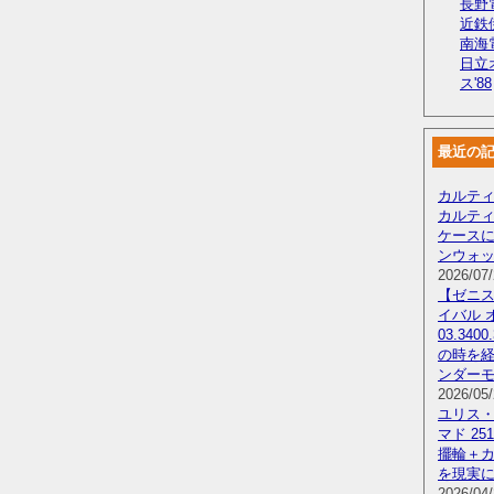
長野電
近鉄
南海
日立
ス'88
最近の
カルティ
カルテ
ケース
ンウォ
2026/07/
【ゼニス
イバル 
03.340
の時を
ンダー
2026/05/
ユリス・
マド 251
擺輪＋カ
を現実
2026/04/