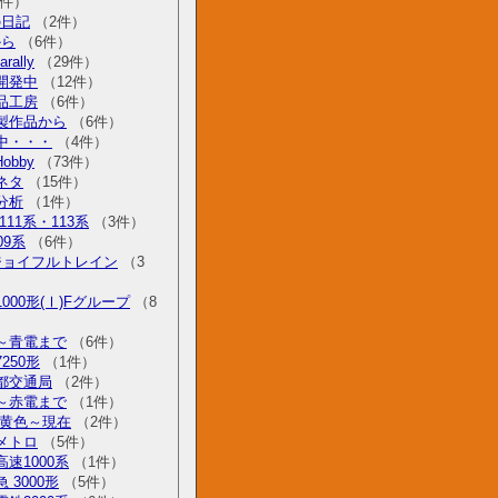
件）
の日記
（2件）
から
（6件）
rally
（29件）
開発中
（12件）
品工房
（6件）
製作品から
（6件）
中・・・
（4件）
Hobby
（73件）
ネタ
（15件）
分析
（1件）
111系・113系
（3件）
09系
（6件）
 ジョイフルトレイン
（3
000形(Ⅰ)Fグループ
（8
～青電まで
（6件）
250形
（1件）
都交通局
（2件）
～赤電まで
（1件）
 黄色～現在
（2件）
メトロ
（5件）
速1000系
（1件）
 3000形
（5件）