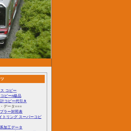
ンツ
ス コピー
コピーn級品
時計コピー代引き
料・データ===
カプラー対照表
イトリング スーパーコピ
55系加工データ