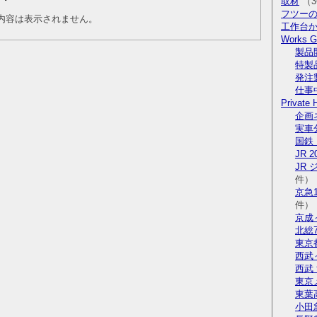
取材
（3
フツー
内容は表示されません。
工作台
Works Ga
製品
特製
発注
仕事
Private 
企画
実車
国鉄 
JR 2
JR
件）
京急1
件）
京成
北総7
東京
西武
西武
東京
東葉高
小田急