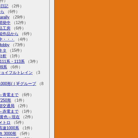
件）
の日記
（2件）
から
（6件）
rally
（29件）
開発中
（12件）
品工房
（6件）
製作品から
（6件）
中・・・
（4件）
Hobby
（73件）
ネタ
（15件）
分析
（1件）
111系・113系
（3件）
09系
（6件）
 ジョイフルトレイン
（3
000形(Ⅰ)Fグループ
（8
～青電まで
（6件）
250形
（1件）
都交通局
（2件）
～赤電まで
（1件）
 黄色～現在
（2件）
メトロ
（5件）
速1000系
（1件）
 3000形
（5件）