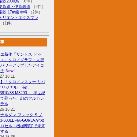
鉄2000系
（6件）
伊賀線・伊賀鉄道
（2件）
電鉄 17m級車輌
（2件）
オリエントエクスプレ
（1件）
記事
エ新作「サントス ドゥ
ィエ」クロノグラフ：大型
にパワーアップしたアイコ
ッチ
New!
27 18:11
】「クロノマスター リバ
オリジナル」Ref.
0.3610/38.M3200 — 半世紀
経て蘇った、幻のフルカレ
モデル
26 16:21
ナルダン フレック S ノ
3-500LE-4A-GUI/3Aが“双
ロセル＋機械彫刻”で未来
にする
24 15:35