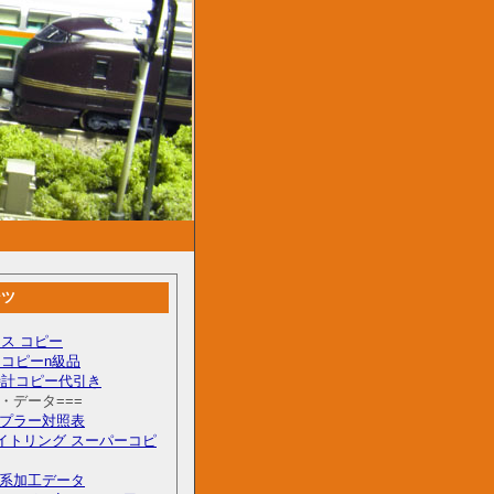
ンツ
ス コピー
コピーn級品
時計コピー代引き
料・データ===
カプラー対照表
イトリング スーパーコピ
55系加工データ