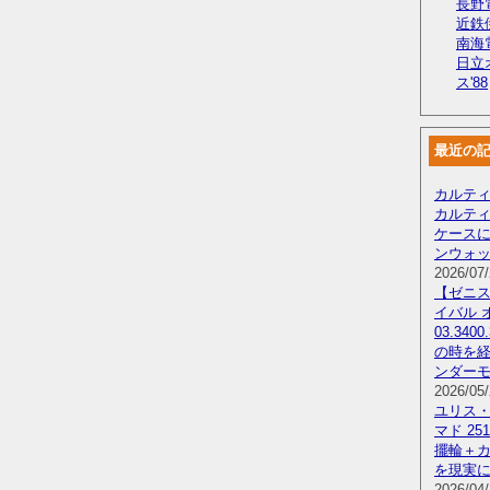
長野電
近鉄
南海
日立
ス'88
最近の
カルティ
カルテ
ケース
ンウォ
2026/07/
【ゼニス
イバル 
03.340
の時を
ンダー
2026/05/
ユリス・
マド 251
擺輪＋カ
を現実
2026/04/