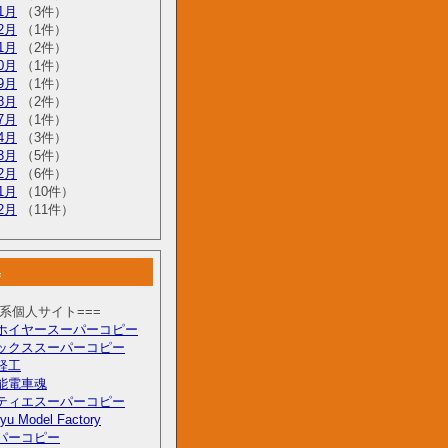
1月
（3件）
2月
（1件）
1月
（2件）
0月
（1件）
9月
（1件）
8月
（2件）
7月
（1件）
4月
（3件）
3月
（5件）
2月
（6件）
1月
（10件）
2月
（11件）
集
型系個人サイト===
ホイヤースーパーコピー
ックススーパーコピー
軽工
能電車魂
ティエスーパーコピー
yu Model Factory
パーコピー