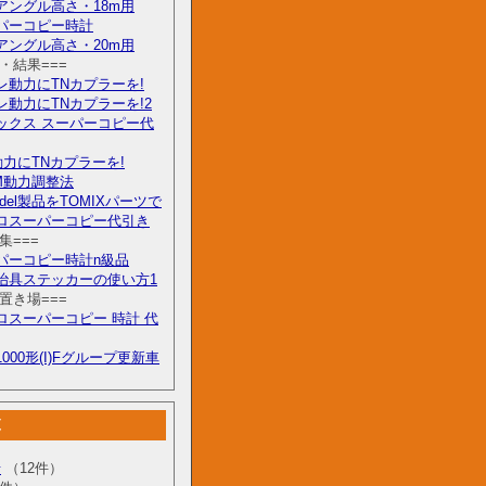
アングル高さ・18m用
パーコピー時計
アングル高さ・20m用
験・結果===
レ動力にTNカプラーを!
レ動力にTNカプラーを!2
ックス スーパーコピー代
動力にTNカプラーを!
M動力調整法
odel製品をTOMIXパーツで
ロスーパーコピー代引き
集===
パーコピー時計n級品
治具ステッカーの使い方1
タ置き場===
ロスーパーコピー 時計 代
000形(I)Fグループ更新車
覧
せ
（12件）