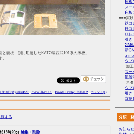
床板
スー
床板
===実
鉄コ
鉄コ
ロレ
引き
GM
新G
と妻板、別に用意したKATO製西武101系の床板。
α-m
す。
ウブ
===加工
スー
配管
===ネ
ウブ
1月18日(木)23時35分
この記事のURL
Private Hobby::企画ネタ
コメント(1)
引き
京急1
投稿する
分類一
お知ら
水)13時20分
編集・削除