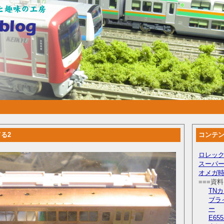
てる2
コンテ
ロレック
スーパー
オメガ
===資
TN
ブラ
ー
E6