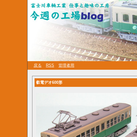
戻る
RSS
管理者用
叡電デオ600形