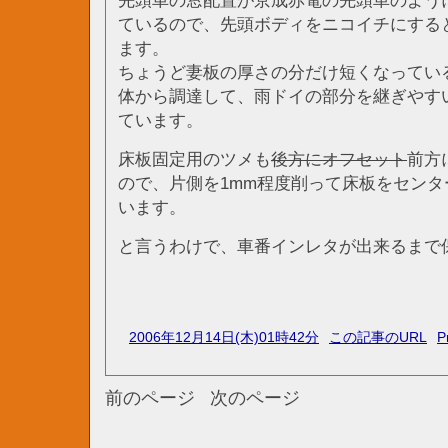
先頭車の窓配置が京成赤電の先頭車のよう
ているので、先頭ボディをニコイチにする
ます。
ちょうど妻板の厚さの分だけ短くなってい
体から調達して、雨ドイの部分を継ぎやす
ています。
床板固定用のツメも
後方にオフセット
前方
ので、片側を1mm程度削って床板をセン
います。
と言うわけで、車番インレタが出来るまで
2006年12月14日(木)01時42分
この記事のURL
P
前のページ
次のページ