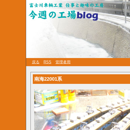
戻る
RSS
管理者用
南海22001系